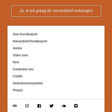
Ja, ik wil graag de nieuwsbrief ontvangen
Footer
Over Kunstenpunt
navigation
Nieuwsbrief Kunstenpunt
Advies
Video zone
Pers
Contacteer ons
Credits
Gebruiksvoorwaarden
Privacy
Go
Go
Go
Go
Go
Go