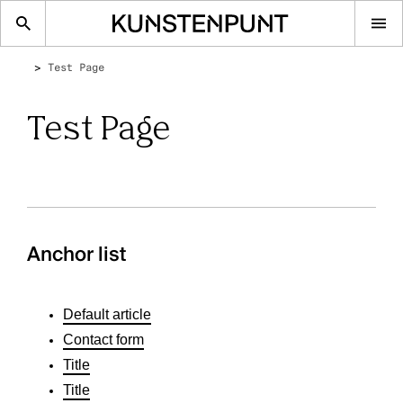
Op
me
Test Page
Test Page
Anchor list
Default article
Contact form
Title
Title