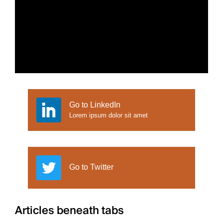
ipsum. Sed aliquam ultrices mauris. Integer ante
arcu, accumsan a, consectetuer eget, posuere
ut, mauris. Praesent adipiscing. Phasellus
ullamcorper ipsum rutrum nunc.
Go to LinkedIn
Lorem ipsum dolor sit amet
Go to Twitter
Articles beneath tabs