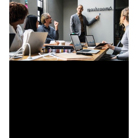
Sub title
Nam pretium turpis et arcu. Duis arcu tortor,
suscipit eget, imperdiet nec, imperdiet iaculis,
ipsum. Sed aliquam ultrices mauris. Integer ante
arcu, accumsan a, consectetuer eget, posuere
ut, mauris. Praesent adipiscing. Phasellus
ullamcorper ipsum rutrum nunc.