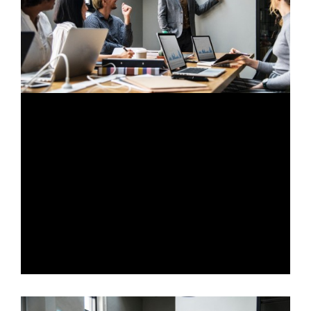
Sub title
Nam pretium turpis et arcu. Duis arcu tortor,
suscipit eget, imperdiet nec, imperdiet iaculis,
ipsum. Sed aliquam ultrices mauris. Integer ante
arcu, accumsan a, consectetuer eget, posuere
ut, mauris. Praesent adipiscing. Phasellus
ullamcorper ipsum rutrum nunc.