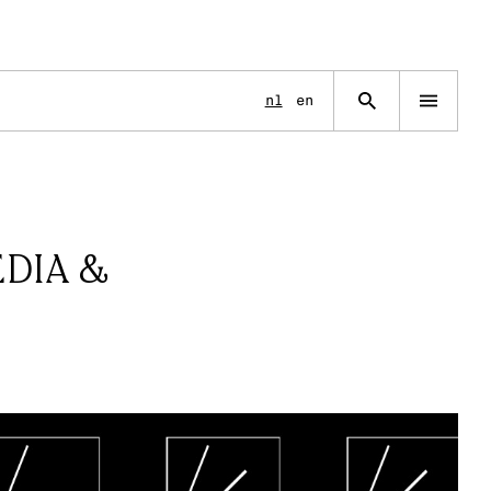
Language
nl
en
Open
navigation
menu
DIA &