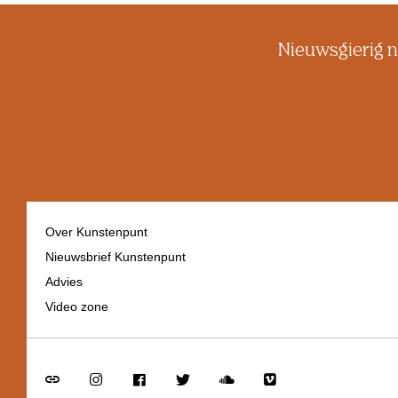
Nieuwsgierig n
Over Kunstenpunt
Nieuwsbrief Kunstenpunt
Footer
Advies
navigation
Video zone
Go
Go
Go
Go
Go
Go