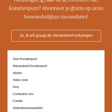
Nieuwsgierig naar de activiteiten van
Kunstenpunt? Abonneer je gratis op onze
tweewekelijkse nieuwsbrief.
Ja, ik wil graag de nieuwsbrief ontvangen
Footer
Over Kunstenpunt
navigation
Nieuwsbrief Kunstenpunt
Advies
Video zone
Pers
Contacteer ons
Credits
Gebruiksvoorwaarden