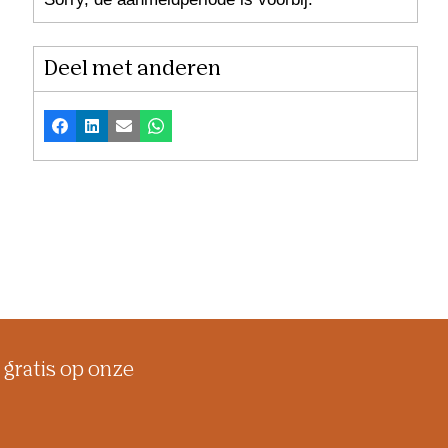
Sorry, de aanmeldperiode is voorbij.
Deel met anderen
Facebook
LinkedIn
E-mail
Whatsapp
 gratis op onze