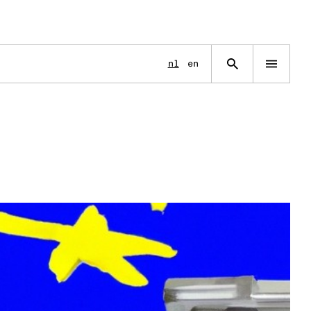
Language
nl
en
Open
navigation
menu