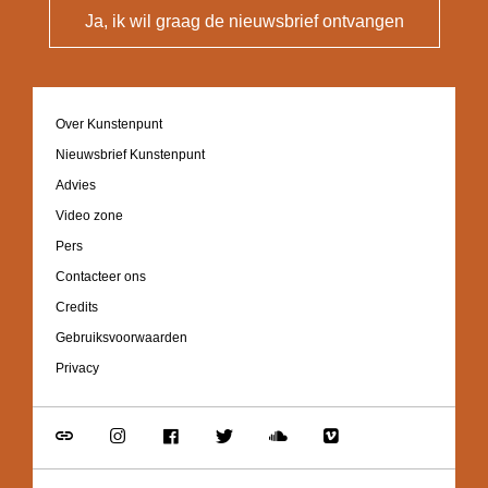
Ja, ik wil graag de nieuwsbrief ontvangen
Footer
Over Kunstenpunt
navigation
Nieuwsbrief Kunstenpunt
Advies
Video zone
Pers
Contacteer ons
Credits
Gebruiksvoorwaarden
Privacy
Go
Go
Go
Go
Go
Go
to
to
to
to
to
to