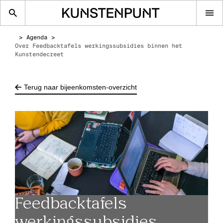
Op
me
Agenda
Over Feedbacktafels werkingssubsidies binnen het
Kunstendecreet
Terug naar bijeenkomsten-overzicht
Feedbacktafels
werkingssubsidies