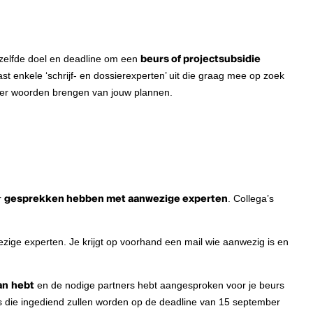
zelfde doel en deadline om een
beurs of projectsubsidie
t enkele ‘schrijf- en dossierexperten’ uit die graag mee op zoek
er woorden brengen van jouw plannen.
r
gesprekken hebben met aanwezige experten
. Collega’s
nwezige experten. Je krijgt op voorhand een mail wie aanwezig is en
an
hebt
en de nodige partners hebt aangesproken voor je beurs
rs die ingediend zullen worden op de deadline van 15 september