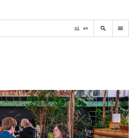
Language
nl
en
Open
navigation
menu