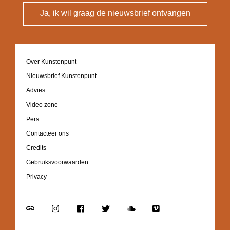
Ja, ik wil graag de nieuwsbrief ontvangen
Footer
Over Kunstenpunt
navigation
Nieuwsbrief Kunstenpunt
Advies
Video zone
Pers
Contacteer ons
Credits
Gebruiksvoorwaarden
Privacy
Go
Go
Go
Go
Go
Go
to
to
to
to
to
to