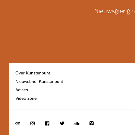
Nieuwsgierig n
Over Kunstenpunt
Nieuwsbrief Kunstenpunt
Footer
Advies
navigation
Video zone
Go
Go
Go
Go
Go
Go
to
to
to
to
to
to