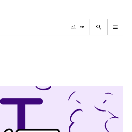
Language
nl
en
Open
navigation
menu