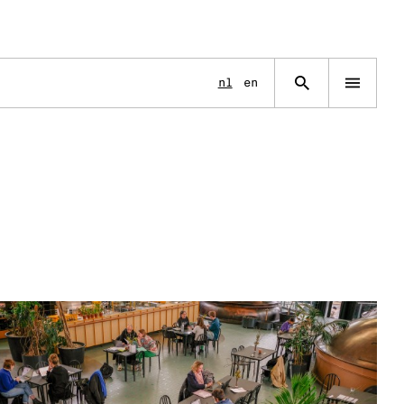
Language
nl
en
Open
navigation
menu