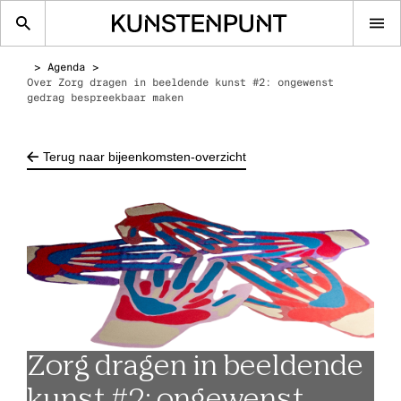
Op
me
Agenda
Over Zorg dragen in beeldende kunst #2: ongewenst
gedrag bespreekbaar maken
Terug naar bijeenkomsten-overzicht
Zorg dragen in beeldende
kunst #2: ongewenst