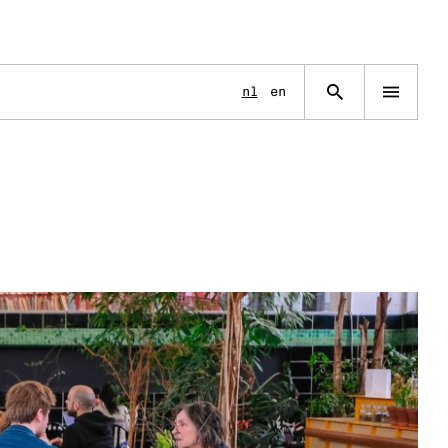
Language
nl
en
Open
navigation
menu