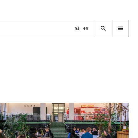
Language
nl
en
Open
navigation
menu