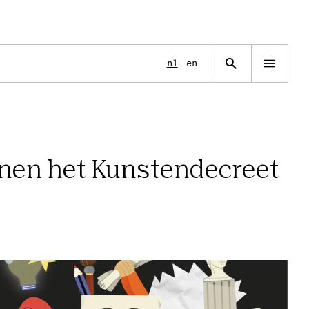
Language
nl
en
Open
navigation
menu
innen het Kunstendecreet