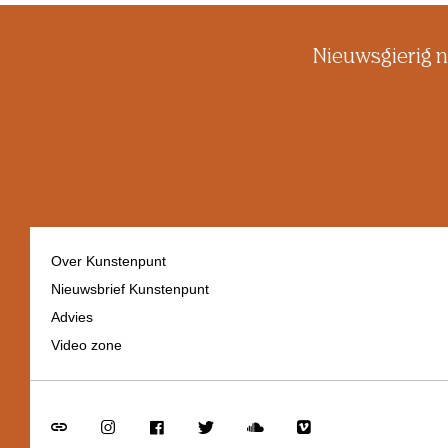
Nieuwsgierig n
Over Kunstenpunt
Nieuwsbrief Kunstenpunt
Footer
Advies
navigation
Video zone
Go
Go
Go
Go
Go
Go