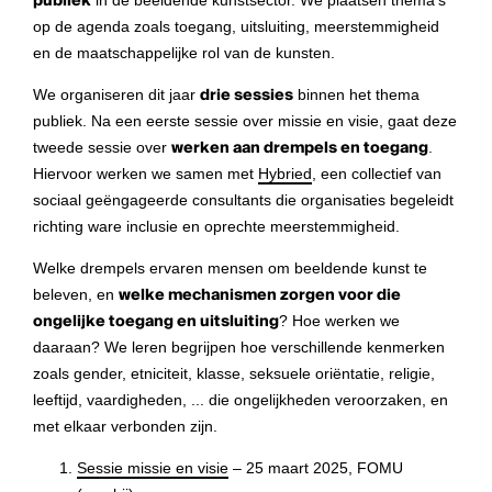
publiek
in de beeldende kunstsector. We plaatsen thema's
op de agenda zoals toegang, uitsluiting, meerstemmigheid
en de maatschappelijke rol van de kunsten.
We organiseren dit jaar
drie sessies
binnen het thema
publiek. Na een eerste sessie over missie en visie, gaat deze
tweede sessie over
werken aan drempels en toegang
.
Hiervoor werken we samen met
Hybried
, een collectief van
sociaal geëngageerde consultants die organisaties begeleidt
richting ware inclusie en oprechte meerstemmigheid.
Welke drempels ervaren mensen om beeldende kunst te
beleven, en
welke mechanismen zorgen voor die
ongelijke toegang en uitsluiting
? Hoe werken we
daaraan? We leren begrijpen hoe verschillende kenmerken
zoals gender, etniciteit, klasse, seksuele oriëntatie, religie,
leeftijd, vaardigheden, ... die ongelijkheden veroorzaken, en
met elkaar verbonden zijn.
Sessie missie en visie
– 25 maart 2025, FOMU