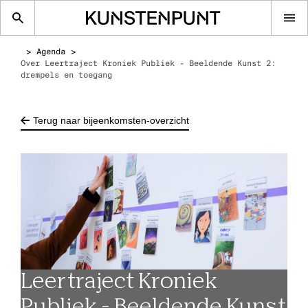
Op
me
Agenda
Over Leertraject Kroniek Publiek - Beeldende Kunst 2:
drempels en toegang
Terug naar bijeenkomsten-overzicht
Leertraject Kroniek
Publiek - Beeldende Kunst