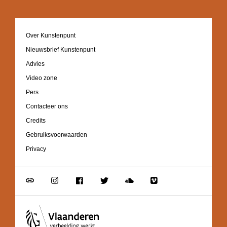
Footer
Over Kunstenpunt
navigation
Nieuwsbrief Kunstenpunt
Advies
Video zone
Pers
Contacteer ons
Credits
Gebruiksvoorwaarden
Privacy
Go
Go
Go
Go
Go
Go
to
to
to
to
to
to
link
Instagram
Facebook
Twitter
Soundcloud
Vimeo