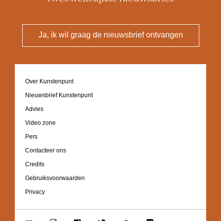
Ja, ik wil graag de nieuwsbrief ontvangen
Footer
Over Kunstenpunt
navigation
Nieuwsbrief Kunstenpunt
Advies
Video zone
Pers
Contacteer ons
Credits
Gebruiksvoorwaarden
Privacy