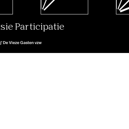
e Participatie
ij' De Vieze Gasten vzw