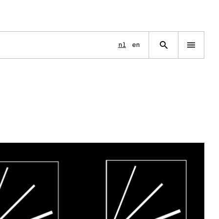
Language
nl
en
Open
navigation
menu