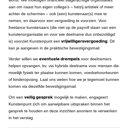
wordt. We moedigen financieel slagkrachtige organisaties
aan om naast hun eigen collega’s – hetzij artistiek of meer
achter de schermen – ook (een) kunstenaar(s) mee te
nemen, en daarvoor een vergoeding te voorzien. Voor
freelance kunstenaars (die niet op de payroll staan van een
kunstenorganisatie en voor wie deelname dus onbezoldigd
is) voorziet Kunstenpunt een
vrijwilligersvergoeding
. Dit
kan je aangeven in de praktische bevestigingsmail.
Verder willen we
eventuele drempels
voor deelnemers
helpen opvangen, bv. via hybride deelname voor mensen die
moeilijk fysiek ter plaatse kunnen komen, voedselvoorkeuren
of kinderopvang. Laat ons weten hoe we je tegemoet kunnen
komen via diezelfde bevestigingsmail.
Om een
veilig gesprek
mogelijk te maken, engageert
Kunstenpunt zich om aanwijsbare uitspraken binnen het
gesprek te houden en deze inzichten anoniem te verwerken
in het verslag.