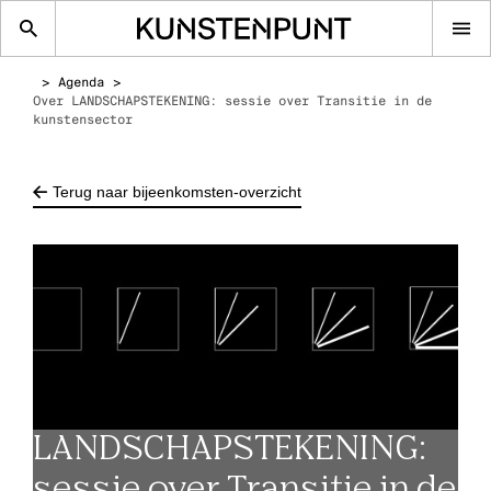
Op
me
Agenda
Over LANDSCHAPSTEKENING: sessie over Transitie in de
kunstensector
Terug naar bijeenkomsten-overzicht
LANDSCHAPSTEKENING:
sessie over Transitie in de