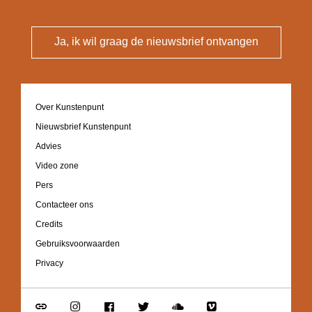
Ja, ik wil graag de nieuwsbrief ontvangen
Footer
Over Kunstenpunt
navigation
Nieuwsbrief Kunstenpunt
Advies
Video zone
Pers
Contacteer ons
Credits
Gebruiksvoorwaarden
Privacy
Go
Go
Go
Go
Go
Go