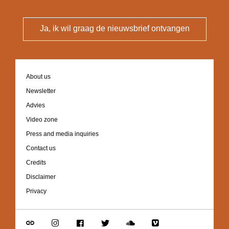
Ja, ik wil graag de nieuwsbrief ontvangen
Footer
About us
navigation
Newsletter
Advies
Video zone
Press and media inquiries
Contact us
Credits
Disclaimer
Privacy
Go
Go
Go
Go
Go
Go