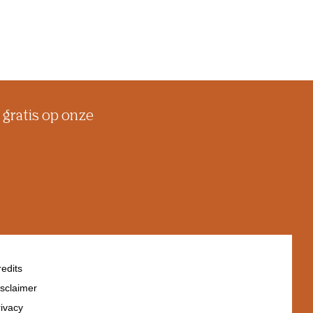
 gratis op onze
edits
sclaimer
ivacy