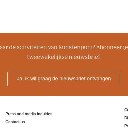
aar de activiteiten van Kunstenpunt? Abonneer je
tweewekelijkse nieuwsbrief.
Ja, ik wil graag de nieuwsbrief ontvangen
Cr
Press and media inquiries
Di
Contact us
Pr