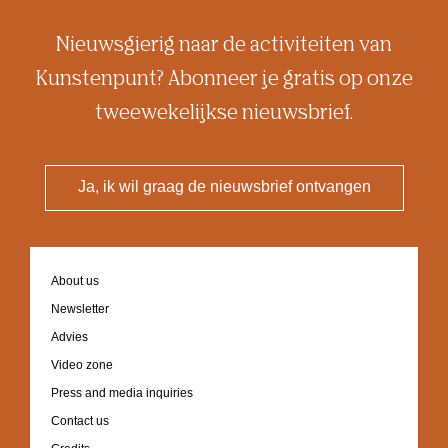
Nieuwsgierig naar de activiteiten van
Kunstenpunt? Abonneer je gratis op onze
tweewekelijkse nieuwsbrief.
Ja, ik wil graag de nieuwsbrief ontvangen
Footer
About us
navigation
Newsletter
Advies
Video zone
Press and media inquiries
Contact us