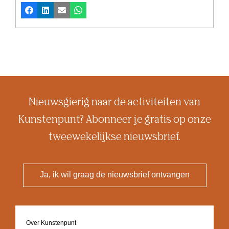
Facebook
LinkedIn
E-mail
Whatsapp
Nieuwsgierig naar de activiteiten van
Kunstenpunt? Abonneer je gratis op onze
tweewekelijkse nieuwsbrief.
Ja, ik wil graag de nieuwsbrief ontvangen
Footer
Over Kunstenpunt